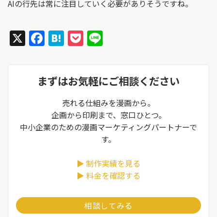
AIの行先は常に注目していく必要がありそうですね。
X
F
H
P
Li
a
at
o
n
c
e
c
e
まずはお気軽にご相談ください
e
n
k
b
a
et
売れる仕組みを漫画から。
o
企画から印刷まで、窓口ひとつ。
o
中小企業のための漫画マーケティングパートナーで
す。
k
▶ 制作実績を見る
▶ 料金を確認する
相談してみる