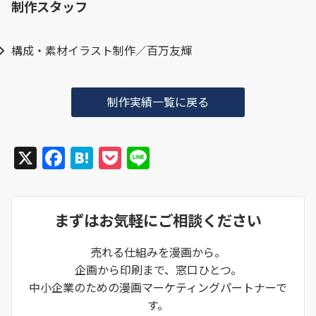
制作スタッフ
構成・素材イラスト制作／百万友輝
制作実績一覧に戻る
X
F
H
P
Li
a
at
o
n
c
e
c
e
まずはお気軽にご相談ください
e
n
k
b
a
et
売れる仕組みを漫画から。
o
企画から印刷まで、窓口ひとつ。
o
中小企業のための漫画マーケティングパートナーで
す。
k