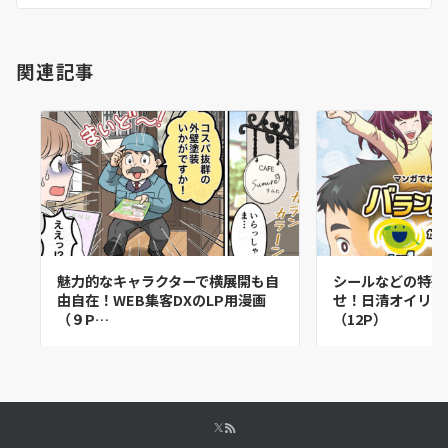
関連記事
魅力的なキャラクターで横展開も自
シールなどの特殊
由自在！WEB集客DXのLP用漫画
せ！日清オイリオ
（９P…
（12P）