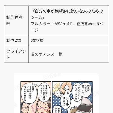
『自分の字が絶望的に嫌いな人のための
制作物詳
シール』
細
フルカラー／A5Ver.４P、正方形Ver.５ペ
ージ
制作時期
2023年
クライアン
沼のオアシス 様
ト