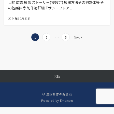
目的 広告 形態 ストーリー(複数㌻) 展開方法その他媒体等 そ
の他媒体等 制作物詳細『サン・フレア...
2024年12月31日
投
…
1
2
5
次へ
稿
の
ペ
ー
ジ
送
り
© 漫画制作の百漫画
Powered by
Emanon