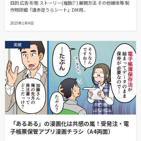
目的 広告 形態 ストーリー(複数㌻) 展開方法 その他媒体等 制
作物詳細『遠赤足うらシート』DM用...
2025年1月4日
実績
「あるある」の漫画化は共感の嵐！受発注・電
子帳票保管アプリ漫画チラシ（A4両面）